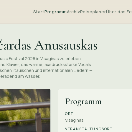
Start
Programm
Archiv
Reiseplaner
Über das Fe
ičardas Anusauskas
usic Festival 2026 in Visaginas zu erleben.
und Klavier, das warme, ausdrucksstarke Vocals
schen litauischen und internationalen Liedern —
mmerabend am Wasser.
Programm
ORT
Visaginas
VERANSTALTUNGSORT