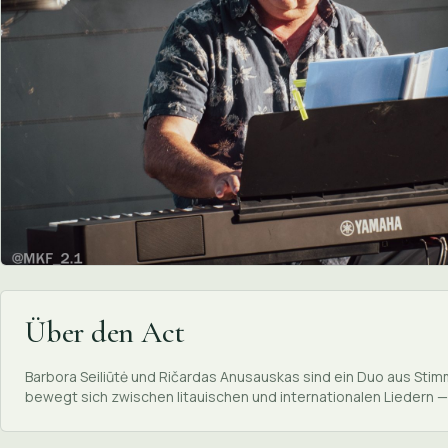
Über den Act
Barbora Seiliūtė und Ričardas Anusauskas sind ein Duo aus Stim
bewegt sich zwischen litauischen und internationalen Liedern 