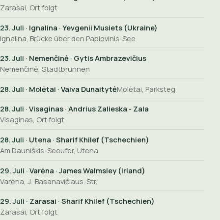
Zarasai, Ort folgt
23. Juli
· Ignalina · Yevgenii Musiets (Ukraine)
Ignalina, Brücke über den Paplovinis-See
23. Juli
· Nemenčinė · Gytis Ambrazevičius
Nemenčinė, Stadtbrunnen
28. Juli
· Molėtai · Vaiva Dunaitytė
Molėtai, Parksteg
28. Juli
· Visaginas · Andrius Zalieska - Zala
Visaginas, Ort folgt
28. Juli
· Utena · Sharif Khilef (Tschechien)
Am Dauniškis-Seeufer, Utena
29. Juli
· Varėna · James Walmsley (Irland)
Varėna, J.-Basanavičiaus-Str.
29. Juli
· Zarasai · Sharif Khilef (Tschechien)
Zarasai, Ort folgt