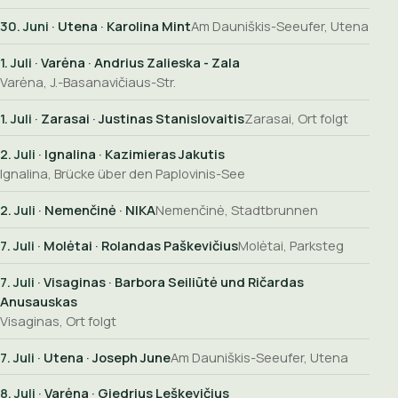
30. Juni
· Utena · Karolina Mint
Am Dauniškis-Seeufer, Utena
1. Juli
· Varėna · Andrius Zalieska - Zala
Varėna, J.-Basanavičiaus-Str.
1. Juli
· Zarasai · Justinas Stanislovaitis
Zarasai, Ort folgt
2. Juli
· Ignalina · Kazimieras Jakutis
Ignalina, Brücke über den Paplovinis-See
2. Juli
· Nemenčinė · NIKA
Nemenčinė, Stadtbrunnen
7. Juli
· Molėtai · Rolandas Paškevičius
Molėtai, Parksteg
7. Juli
· Visaginas · Barbora Seiliūtė und Ričardas
Anusauskas
Visaginas, Ort folgt
7. Juli
· Utena · Joseph June
Am Dauniškis-Seeufer, Utena
8. Juli
· Varėna · Giedrius Leškevičius