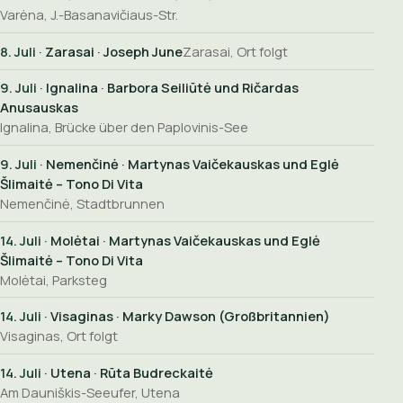
Varėna, J.-Basanavičiaus-Str.
8. Juli
· Zarasai · Joseph June
Zarasai, Ort folgt
9. Juli
· Ignalina · Barbora Seiliūtė und Ričardas
Anusauskas
Ignalina, Brücke über den Paplovinis-See
9. Juli
· Nemenčinė · Martynas Vaičekauskas und Eglė
Šlimaitė – Tono Di Vita
Nemenčinė, Stadtbrunnen
14. Juli
· Molėtai · Martynas Vaičekauskas und Eglė
Šlimaitė – Tono Di Vita
Molėtai, Parksteg
14. Juli
· Visaginas · Marky Dawson (Großbritannien)
Visaginas, Ort folgt
14. Juli
· Utena · Rūta Budreckaitė
Am Dauniškis-Seeufer, Utena