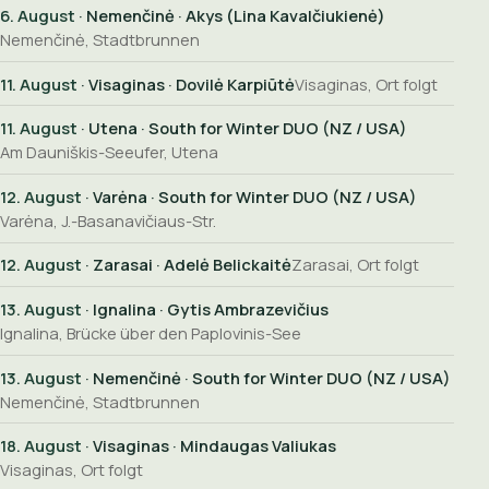
6. August
· Nemenčinė · Akys (Lina Kavalčiukienė)
Nemenčinė, Stadtbrunnen
11. August
· Visaginas · Dovilė Karpiūtė
Visaginas, Ort folgt
11. August
· Utena · South for Winter DUO (NZ / USA)
Am Dauniškis-Seeufer, Utena
12. August
· Varėna · South for Winter DUO (NZ / USA)
Varėna, J.-Basanavičiaus-Str.
12. August
· Zarasai · Adelė Belickaitė
Zarasai, Ort folgt
13. August
· Ignalina · Gytis Ambrazevičius
Ignalina, Brücke über den Paplovinis-See
13. August
· Nemenčinė · South for Winter DUO (NZ / USA)
Nemenčinė, Stadtbrunnen
18. August
· Visaginas · Mindaugas Valiukas
Visaginas, Ort folgt