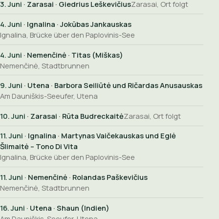
3. Juni
· Zarasai · Giedrius Leškevičius
Zarasai, Ort folgt
4. Juni
· Ignalina · Jokūbas Jankauskas
Ignalina, Brücke über den Paplovinis-See
4. Juni
· Nemenčinė · Titas (Miškas)
Nemenčinė, Stadtbrunnen
9. Juni
· Utena · Barbora Seiliūtė und Ričardas Anusauskas
Am Dauniškis-Seeufer, Utena
10. Juni
· Zarasai · Rūta Budreckaitė
Zarasai, Ort folgt
11. Juni
· Ignalina · Martynas Vaičekauskas und Eglė
Šlimaitė – Tono Di Vita
Ignalina, Brücke über den Paplovinis-See
11. Juni
· Nemenčinė · Rolandas Paškevičius
Nemenčinė, Stadtbrunnen
16. Juni
· Utena · Shaun (Indien)
Am Dauniškis-Seeufer, Utena