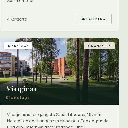
Sommerritual.
4 Konzerte
ORT ÖFFNEN
→
DIENSTAGS
8 KONZERTE
Visaginas
Dienstags
Visaginas ist die jüngste Stadt Litauens, 1975 im
Nordosten des Landes am Visaginas-See gegründet
und von Kiefernwäldern umgeben. Eine