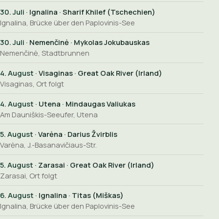
30. Juli
· Ignalina · Sharif Khilef (Tschechien)
Ignalina, Brücke über den Paplovinis-See
30. Juli
· Nemenčinė · Mykolas Jokubauskas
Nemenčinė, Stadtbrunnen
4. August
· Visaginas · Great Oak River (Irland)
Visaginas, Ort folgt
4. August
· Utena · Mindaugas Valiukas
Am Dauniškis-Seeufer, Utena
5. August
· Varėna · Darius Žvirblis
Varėna, J.-Basanavičiaus-Str.
5. August
· Zarasai · Great Oak River (Irland)
Zarasai, Ort folgt
6. August
· Ignalina · Titas (Miškas)
Ignalina, Brücke über den Paplovinis-See