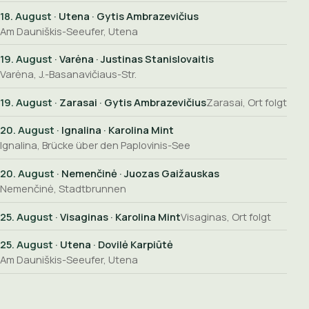
18. August
· Utena · Gytis Ambrazevičius
Am Dauniškis-Seeufer, Utena
19. August
· Varėna · Justinas Stanislovaitis
Varėna, J.-Basanavičiaus-Str.
19. August
· Zarasai · Gytis Ambrazevičius
Zarasai, Ort folgt
20. August
· Ignalina · Karolina Mint
Ignalina, Brücke über den Paplovinis-See
20. August
· Nemenčinė · Juozas Gaižauskas
Nemenčinė, Stadtbrunnen
25. August
· Visaginas · Karolina Mint
Visaginas, Ort folgt
25. August
· Utena · Dovilė Karpiūtė
Am Dauniškis-Seeufer, Utena