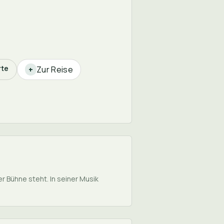
rte
Zur Reise
+
er Bühne steht. In seiner Musik