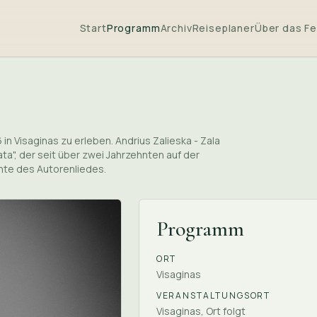
Start
Programm
Archiv
Reiseplaner
Über das Fe
 in Visaginas zu erleben. Andrius Zalieska - Zala
ata", der seit über zwei Jahrzehnten auf der
ente des Autorenliedes.
Programm
ORT
Visaginas
VERANSTALTUNGSORT
Visaginas, Ort folgt