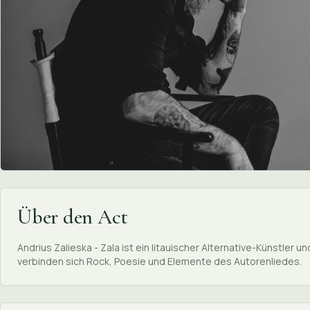
Über den Act
Andrius Zalieska - Zala ist ein litauischer Alternative-Künstler 
verbinden sich Rock, Poesie und Elemente des Autorenliedes.