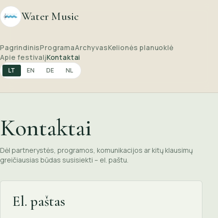
Water Music
Pagrindinis
Programa
Archyvas
Kelionės planuoklė
Apie festivalį
Kontaktai
LT
EN
DE
NL
Kontaktai
Dėl partnerystės, programos, komunikacijos ar kitų klausimų
greičiausias būdas susisiekti – el. paštu.
El. paštas