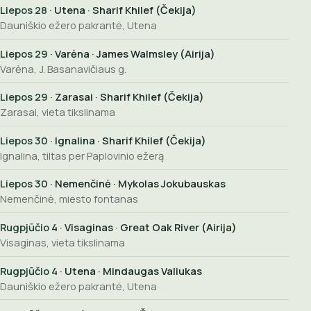
Liepos 28
· Utena · Sharif Khilef (Čekija)
Dauniškio ežero pakrantė, Utena
Liepos 29
· Varėna · James Walmsley (Airija)
Varėna, J. Basanavičiaus g.
Liepos 29
· Zarasai · Sharif Khilef (Čekija)
Zarasai, vieta tikslinama
Liepos 30
· Ignalina · Sharif Khilef (Čekija)
Ignalina, tiltas per Paplovinio ežerą
Liepos 30
· Nemenčinė · Mykolas Jokubauskas
Nemenčinė, miesto fontanas
Rugpjūčio 4
· Visaginas · Great Oak River (Airija)
Visaginas, vieta tikslinama
Rugpjūčio 4
· Utena · Mindaugas Valiukas
Dauniškio ežero pakrantė, Utena