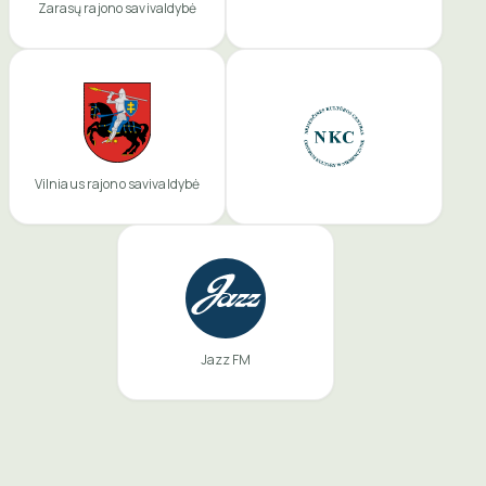
Zarasų rajono savivaldybė
Vilniaus rajono savivaldybė
Jazz FM