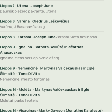
Liepos 7
· Utena · Joseph June
Dauniškio ežero pakrantė, Utena
Liepos 8
· Varėna · Giedrius Leškevičius
Varėna, J. Basanavičiaus g.
Liepos 8
· Zarasai · Joseph June
Zarasai, vieta tikslinama
Liepos 9
· Ignalina · Barbora Seiliūtė ir Ričardas
Anusauskas
Ignalina, tiltas per Paplovinio ežerą
Liepos 9
· Nemenčinė · Martynas Vaičekauskas ir Eglė
Šlimaitė – Tono Di Vita
Nemenčinė, miesto fontanas
Liepos 14
· Molėtai · Martynas Vaičekauskas ir Eglė
Šlimaitė – Tono Di Vita
Molėtai, parko lieptelis
Liepos 14
· Visaginas · Marky Dawson (Jungtinė Karalystė)