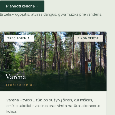
Planuoti kelionę
→
Birželis–rugpjūtis, atviras dangus, gyva muzika prie vandens.
TREČIADIENIAI
8 KONCERTAI
Varėna
Trečiadieniai
Varėna – tylios Dzūkijos pušynų širdis, kur miškas,
smėlio takeliai ir vaiskus oras virsta natūralia koncerto
kulisa.