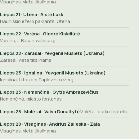
Visaginas, vieta tikslinama
Liepos 21
· Utena · Aistė Lukk
Dauniškio ežero pakrantė, Utena
Liepos 22
· Varėna · Giedrė Kisieliūtė
Varėna, J. Basanavičiaus g.
Liepos 22
· Zarasai · Yevgenii Musiets (Ukraina)
Zarasai, vieta tikslinama
Liepos 23
· Ignalina · Yevgenii Musiets (Ukraina)
Ignalina, tiltas per Paplovinio ežerą
Liepos 23
· Nemenčinė · Gytis Ambrazevičius
Nemenčinė, miesto fontanas
Liepos 28
· Molėtai · Vaiva Dunaitytė
Molėtai, parko lieptelis
Liepos 28
· Visaginas · Andrius Zalieska - Zala
Visaginas, vieta tikslinama