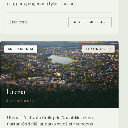
gilų, garsą sugeriantį tylos sluoksnį.
12 koncertų
ATVERTI MIESTĄ
→
ANTRADIENIAI
13 KONCERTŲ
Utena
Antradieniai
Utena – festivalio širdis prie Dauniškio ežero.
Pakrantės šešėliai, parko medžiai ir vandens