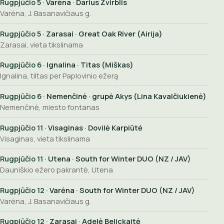
Rugpjūčio 5
· Varėna · Darius Žvirblis
Varėna, J. Basanavičiaus g.
Rugpjūčio 5
· Zarasai · Great Oak River (Airija)
Zarasai, vieta tikslinama
Rugpjūčio 6
· Ignalina · Titas (Miškas)
Ignalina, tiltas per Paplovinio ežerą
Rugpjūčio 6
· Nemenčinė · grupė Akys (Lina Kavalčiukienė)
Nemenčinė, miesto fontanas
Rugpjūčio 11
· Visaginas · Dovilė Karpiūtė
Visaginas, vieta tikslinama
Rugpjūčio 11
· Utena · South for Winter DUO (NZ / JAV)
Dauniškio ežero pakrantė, Utena
Rugpjūčio 12
· Varėna · South for Winter DUO (NZ / JAV)
Varėna, J. Basanavičiaus g.
Rugpjūčio 12
· Zarasai · Adelė Belickaitė