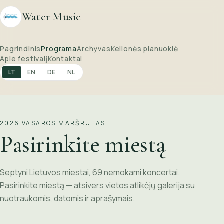
Water Music
Pagrindinis
Programa
Archyvas
Kelionės planuoklė
Apie festivalį
Kontaktai
LT
EN
DE
NL
2026 VASAROS MARŠRUTAS
Pasirinkite miestą
Septyni Lietuvos miestai, 69 nemokami koncertai.
Pasirinkite miestą — atsivers vietos atlikėjų galerija su
nuotraukomis, datomis ir aprašymais.