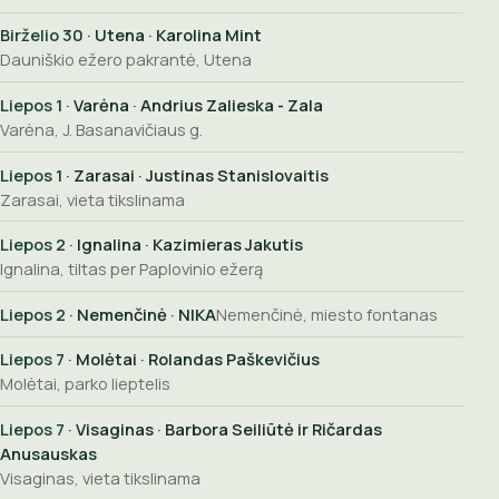
Birželio 30
· Utena · Karolina Mint
Dauniškio ežero pakrantė, Utena
Liepos 1
· Varėna · Andrius Zalieska - Zala
Varėna, J. Basanavičiaus g.
Liepos 1
· Zarasai · Justinas Stanislovaitis
Zarasai, vieta tikslinama
Liepos 2
· Ignalina · Kazimieras Jakutis
Ignalina, tiltas per Paplovinio ežerą
Liepos 2
· Nemenčinė · NIKA
Nemenčinė, miesto fontanas
Liepos 7
· Molėtai · Rolandas Paškevičius
Molėtai, parko lieptelis
Liepos 7
· Visaginas · Barbora Seiliūtė ir Ričardas
Anusauskas
Visaginas, vieta tikslinama