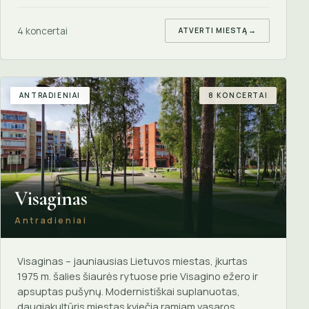
4 koncertai
ATVERTI MIESTĄ
→
ANTRADIENIAI
8 KONCERTAI
Visaginas
Antradieniai
Visaginas – jauniausias Lietuvos miestas, įkurtas
1975 m. šalies šiaurės rytuose prie Visagino ežero ir
apsuptas pušynų. Modernistiškai suplanuotas,
daugiakultūris miestas kviečia ramiam vasaros