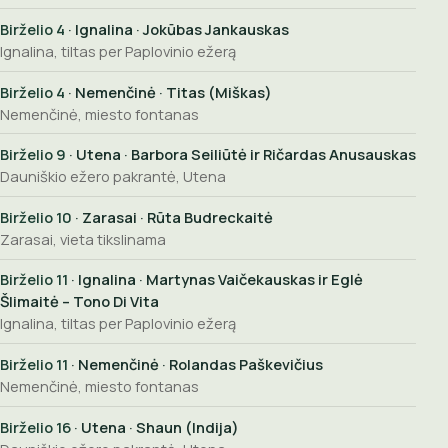
Birželio 4
· Ignalina · Jokūbas Jankauskas
Ignalina, tiltas per Paplovinio ežerą
Birželio 4
· Nemenčinė · Titas (Miškas)
Nemenčinė, miesto fontanas
Birželio 9
· Utena · Barbora Seiliūtė ir Ričardas Anusauskas
Dauniškio ežero pakrantė, Utena
Birželio 10
· Zarasai · Rūta Budreckaitė
Zarasai, vieta tikslinama
Birželio 11
· Ignalina · Martynas Vaičekauskas ir Eglė
Šlimaitė – Tono Di Vita
Ignalina, tiltas per Paplovinio ežerą
Birželio 11
· Nemenčinė · Rolandas Paškevičius
Nemenčinė, miesto fontanas
Birželio 16
· Utena · Shaun (Indija)