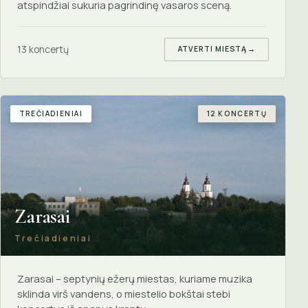
atspindžiai sukuria pagrindinę vasaros sceną.
13 koncertų
ATVERTI MIESTĄ
→
TREČIADIENIAI
12 KONCERTŲ
Zarasai
Trečiadieniai
Zarasai – septynių ežerų miestas, kuriame muzika
sklinda virš vandens, o miestelio bokštai stebi