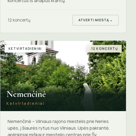
koncertus iš anapus krantų.
12 koncertų
ATVERTI MIESTĄ
→
KETVIRTADIENIAI
12 KONCERTŲ
Nemenčinė
Ketvirtadieniai
Nemenčinė – Vilniaus rajono miestelis prie Neries
upės, į šiaurės rytus nuo Vilniaus. Upės pakrantė,
aplinkiniai miškai ir miestelio centras prie Šv.