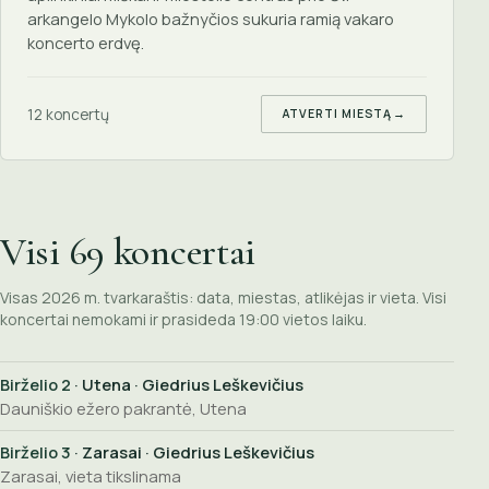
arkangelo Mykolo bažnyčios sukuria ramią vakaro
koncerto erdvę.
12 koncertų
ATVERTI MIESTĄ
→
Visi 69 koncertai
Visas 2026 m. tvarkaraštis: data, miestas, atlikėjas ir vieta. Visi
koncertai nemokami ir prasideda 19:00 vietos laiku.
Birželio 2
· Utena · Giedrius Leškevičius
Dauniškio ežero pakrantė, Utena
Birželio 3
· Zarasai · Giedrius Leškevičius
Zarasai, vieta tikslinama