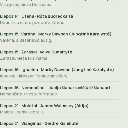
Visaginas, vieta tikslinama
Liepos 14
· Utena · Rūta Budreckaitė
Dauniškio ežero pakrantė, Utena
Liepos 15
· Varėna · Marky Dawson (Jungtinė Karalystė)
Varėna, J. Basanavičiaus g.
Liepos 15
· Zarasai · Vaiva Dunaitytė
Zarasai, vieta tikslinama
Liepos 16
· Ignalina · Marky Dawson (Jungtinė Karalystė)
Ignalina, tiltas per Paplovinio ežerą
Liepos 16
· Nemenčinė · Liucija Nanartavičiūtė Nanaart
Nemenčinė, miesto fontanas
Liepos 21
· Molėtai · James Walmsley (Airija)
Molėtai, parko lieptelis
Liepos 21
· Visaginas · Giedrė Kisieliūtė