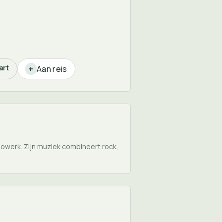
art
Aan reis
+
lowerk. Zijn muziek combineert rock,