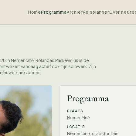
Home
Programma
Archief
Reisplanner
Over het fes
026 in Nemenčinė. Rolandas Paškevičius is de
ntwikkelt vandaag actief ook zijn solowerk. Zijn
 nieuwe klankvormen.
Programma
PLAATS
Nemenčinė
LOCATIE
Nemenčinė, stadsfontein