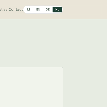
tival
Contact
LT
EN
DE
NL