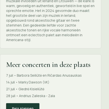
muzikale invloeden uit Ierland en Litouwen — de klank is
warm, gevoelig en authentiek, geworteld in live spel en
oprechte emotie. Het in 2024 gevormde duo maakt
het grootste deel van zijn muziek in Ierland,
opgebouwd rond akoestische gitaar en twee
stemmen. Een gedeelde liefde voor zachte
akoestische tonen en rijke vocale harmonieën
ontmoet een eclectisch palet aan melodieën in
Americana-stijl.
Meer concerten in deze plaats
7 juli • Barbora Seiliūtė en Ričardas Anusauskas
14 juli • Marky Dawson (VK)
21 juli • Giedrė Kisieliūtė
28 juli • Andrius Zalieska - Zala
Reis plannen