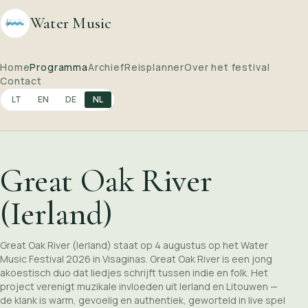
Water Music
Home
Programma
Archief
Reisplanner
Over het festival
Contact
LT
EN
DE
NL
Great Oak River
(Ierland)
Great Oak River (Ierland) staat op 4 augustus op het Water
Music Festival 2026 in Visaginas. Great Oak River is een jong
akoestisch duo dat liedjes schrijft tussen indie en folk. Het
project verenigt muzikale invloeden uit Ierland en Litouwen —
de klank is warm, gevoelig en authentiek, geworteld in live spel