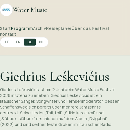
Water Music
Start
Programm
Archiv
Reiseplaner
Über das Festival
Kontakt
LT
EN
DE
NL
Giedrius Leškevičius
Giedrius Leškevičius ist am 2. Juni beim Water Music Festival
2026 in Utena zu erleben. Giedrius Leškevičius ist ein
litauischer Sänger, Songwriter und Fernsehmoderator, dessen
Schaffensweg sich bereits über mehrere Jahrzehnte
erstreckt. Seine Lieder „Toli, toli", „Stiklo karoliukai" und
„Siūbuok, siūbuok" erschienen auf dem Album „Dvigubai"
(2022) und sind seither feste Größen im litauischen Radio.