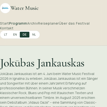
Water Music
Start
Programm
Archiv
Reiseplaner
Über das Festival
Kontakt
LT
EN
DE
NL
Jokūbas Jankauskas
Jokūbas Jankauskas ist am 4. Juni beim Water Music Festival
2026 in Ignalina zu erleben. Jokūbas Jankauskas ist ein Sänger
und Songwriter mit über einem Jahrzehnt Erfahrung auf
professionellen Bühnen. In seiner Musik verschmelzen
klassischer Rock, Blues und Pop mit litauischen Texten und
einem unverwechselbaren Timbre. Im August 2025 erschien
sein Debütalbum „Vidaus Oazė" – eine Sammlung von Classic-