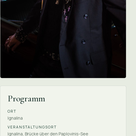
Programm
ORT
Ignalina
VERANSTALTUNGSORT
Ignalina, Brücke über den Paplovinis-See