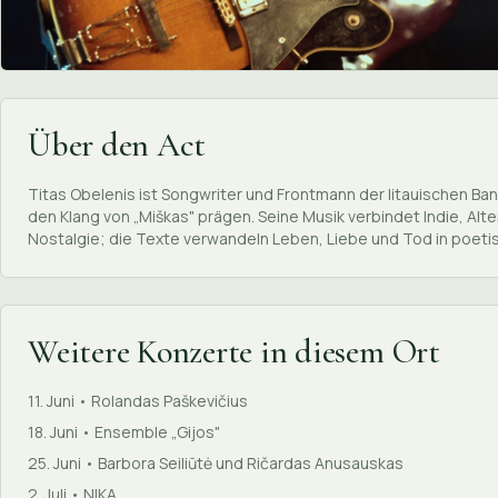
Über den Act
Titas Obelenis ist Songwriter und Frontmann der litauischen Band
den Klang von „Miškas" prägen. Seine Musik verbindet Indie, A
Nostalgie; die Texte verwandeln Leben, Liebe und Tod in poet
Weitere Konzerte in diesem Ort
11. Juni • Rolandas Paškevičius
18. Juni • Ensemble „Gijos"
25. Juni • Barbora Seiliūtė und Ričardas Anusauskas
2. Juli • NIKA