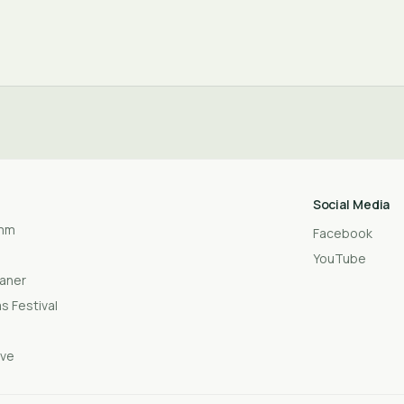
Social Media
amm
Facebook
YouTube
laner
s Festival
t
ive