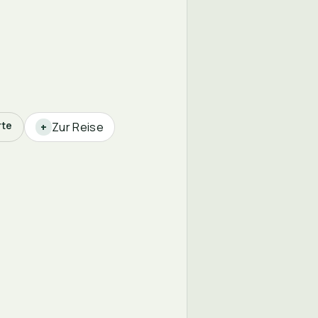
rte
Zur Reise
+