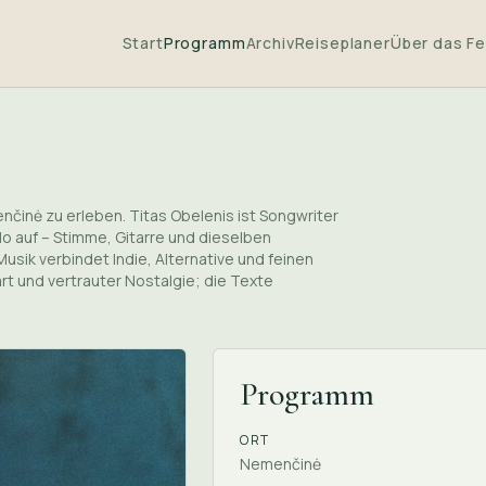
Start
Programm
Archiv
Reiseplaner
Über das Fe
enčinė zu erleben. Titas Obelenis ist Songwriter
olo auf – Stimme, Gitarre und dieselben
usik verbindet Indie, Alternative und feinen
 und vertrauter Nostalgie; die Texte
Programm
ORT
Nemenčinė