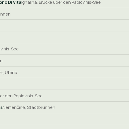
ono Di Vita
Ignalina, Brücke über den Paplovinis-See
unnen
ovinis-See
en
er, Utena
ber den Paplovinis-See
as
Nemenčinė, Stadtbrunnen