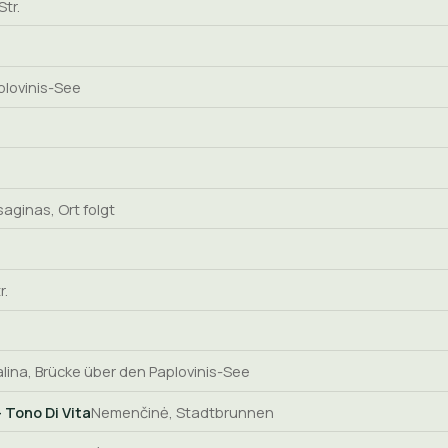
tr.
plovinis-See
saginas, Ort folgt
r.
alina, Brücke über den Paplovinis-See
 Tono Di Vita
Nemenčinė, Stadtbrunnen