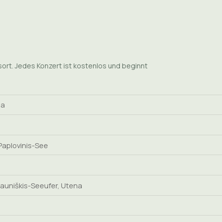
sort. Jedes Konzert ist kostenlos und beginnt
na
 Paplovinis-See
auniškis-Seeufer, Utena