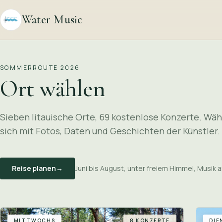
Water Music
SOMMERROUTE 2026
Ort wählen
Sieben litauische Orte, 69 kostenlose Konzerte. Wähl
sich mit Fotos, Daten und Geschichten der Künstler.
Reise planen
→
Juni bis August, unter freiem Himmel, Musik 
MITTWOCHS
8 KONZERTE
DIE