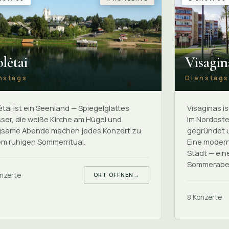
Visagin
lėtai
Dienstag
nstags
Visaginas is
tai ist ein Seenland — Spiegelglattes
im Nordost
ser, die weiße Kirche am Hügel und
gegründet 
gsame Abende machen jedes Konzert zu
Eine moderni
em ruhigen Sommerritual.
Stadt — ein
Sommerabe
nzerte
ORT ÖFFNEN
→
8 Konzerte