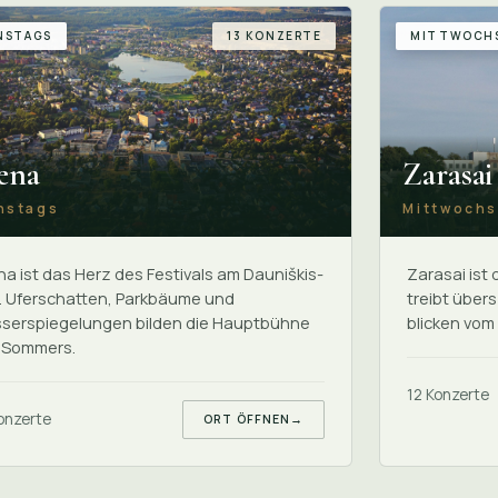
NSTAGS
13 KONZERTE
MITTWOCH
ena
Zarasai
nstags
Mittwoch
a ist das Herz des Festivals am Dauniškis-
Zarasai ist
. Uferschatten, Parkbäume und
treibt über
serspiegelungen bilden die Hauptbühne
blicken vom
 Sommers.
12 Konzerte
onzerte
ORT ÖFFNEN
→