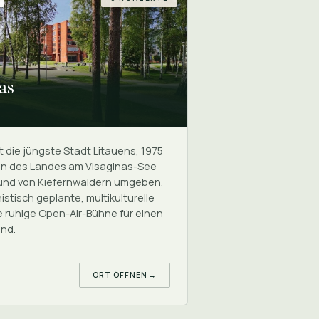
as
s
t die jüngste Stadt Litauens, 1975
en des Landes am Visaginas-See
und von Kiefernwäldern umgeben.
stisch geplante, multikulturelle
e ruhige Open-Air-Bühne für einen
nd.
ORT ÖFFNEN
→