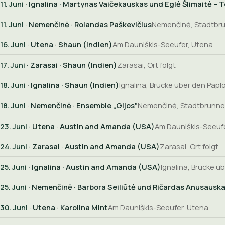
11. Juni
· Ignalina · Martynas Vaičekauskas und Eglė Šlimaitė – T
11. Juni
· Nemenčinė · Rolandas Paškevičius
Nemenčinė, Stadtbr
16. Juni
· Utena · Shaun (Indien)
Am Dauniškis-Seeufer, Utena
17. Juni
· Zarasai · Shaun (Indien)
Zarasai, Ort folgt
18. Juni
· Ignalina · Shaun (Indien)
Ignalina, Brücke über den Papl
18. Juni
· Nemenčinė · Ensemble „Gijos"
Nemenčinė, Stadtbrunn
23. Juni
· Utena · Austin and Amanda (USA)
Am Dauniškis-Seeuf
24. Juni
· Zarasai · Austin and Amanda (USA)
Zarasai, Ort folgt
25. Juni
· Ignalina · Austin and Amanda (USA)
Ignalina, Brücke ü
25. Juni
· Nemenčinė · Barbora Seiliūtė und Ričardas Anusausk
30. Juni
· Utena · Karolina Mint
Am Dauniškis-Seeufer, Utena