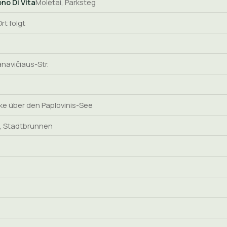
no Di Vita
Molėtai, Parksteg
rt folgt
anavičiaus-Str.
cke über den Paplovinis-See
, Stadtbrunnen