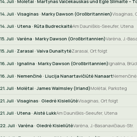
14. Juli
· Molėtai · Martynas Vaičekauskas und Eglė Šlimaitė – To
14. Juli
· Visaginas · Marky Dawson (Großbritannien)
Visaginas, O
14. Juli
· Utena · Rūta Budreckaitė
Am Dauniškis-Seeufer, Utena
15. Juli
· Varėna · Marky Dawson (Großbritannien)
Varėna, J.-Bas
15. Juli
· Zarasai · Vaiva Dunaitytė
Zarasai, Ort folgt
16. Juli
· Ignalina · Marky Dawson (Großbritannien)
Ignalina, Brü
16. Juli
· Nemenčinė · Liucija Nanartavičiūtė Nanaart
Nemenčinė
21. Juli
· Molėtai · James Walmsley (Irland)
Molėtai, Parksteg
21. Juli
· Visaginas · Giedrė Kisieliūtė
Visaginas, Ort folgt
21. Juli
· Utena · Aistė Lukk
Am Dauniškis-Seeufer, Utena
22. Juli
· Varėna · Giedrė Kisieliūtė
Varėna, J.-Basanavičiaus-Str.