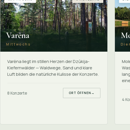
Varėna
Mo
Mittwochs
Die
Varėna liegt im stillen Herzen der Dzūkija-
Molė
Kiefernwälder — Waldwege, Sand und klare
Was
Luft bilden die natürliche Kulisse der Konzerte.
lan
ein
8 Konzerte
ORT ÖFFNEN
→
4 Ko