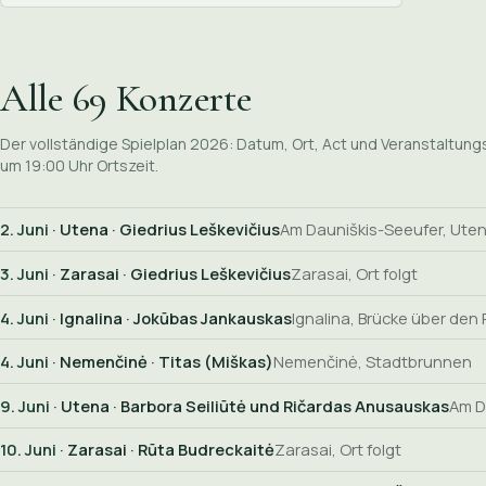
Alle 69 Konzerte
Der vollständige Spielplan 2026: Datum, Ort, Act und Veranstaltung
um 19:00 Uhr Ortszeit.
2. Juni
· Utena · Giedrius Leškevičius
Am Dauniškis-Seeufer, Ute
3. Juni
· Zarasai · Giedrius Leškevičius
Zarasai, Ort folgt
4. Juni
· Ignalina · Jokūbas Jankauskas
Ignalina, Brücke über den
4. Juni
· Nemenčinė · Titas (Miškas)
Nemenčinė, Stadtbrunnen
9. Juni
· Utena · Barbora Seiliūtė und Ričardas Anusauskas
Am D
10. Juni
· Zarasai · Rūta Budreckaitė
Zarasai, Ort folgt