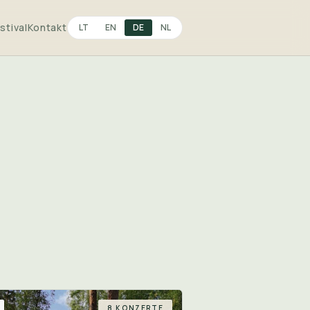
stival
Kontakt
LT
EN
DE
NL
8 KONZERTE