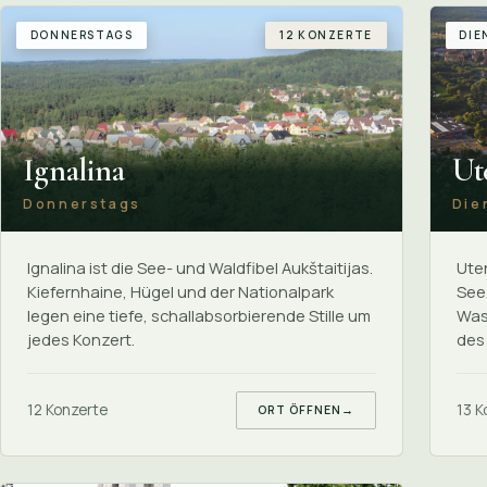
DONNERSTAGS
12 KONZERTE
DIE
Ignalina
Ut
Donnerstags
Die
Ignalina ist die See- und Waldfibel Aukštaitijas.
Uten
Kiefernhaine, Hügel und der Nationalpark
See
legen eine tiefe, schallabsorbierende Stille um
Was
jedes Konzert.
des
12 Konzerte
13 K
ORT ÖFFNEN
→