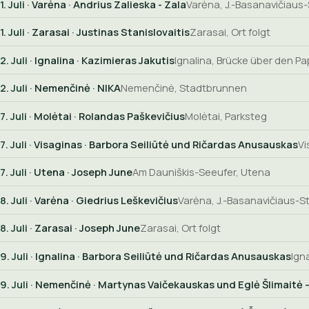
1. Juli
· Varėna · Andrius Zalieska - Zala
Varėna, J.-Basanavičiaus-S
1. Juli
· Zarasai · Justinas Stanislovaitis
Zarasai, Ort folgt
2. Juli
· Ignalina · Kazimieras Jakutis
Ignalina, Brücke über den Pa
2. Juli
· Nemenčinė · NIKA
Nemenčinė, Stadtbrunnen
7. Juli
· Molėtai · Rolandas Paškevičius
Molėtai, Parksteg
7. Juli
· Visaginas · Barbora Seiliūtė und Ričardas Anusauskas
Vi
7. Juli
· Utena · Joseph June
Am Dauniškis-Seeufer, Utena
8. Juli
· Varėna · Giedrius Leškevičius
Varėna, J.-Basanavičiaus-St
8. Juli
· Zarasai · Joseph June
Zarasai, Ort folgt
9. Juli
· Ignalina · Barbora Seiliūtė und Ričardas Anusauskas
Ign
9. Juli
· Nemenčinė · Martynas Vaičekauskas und Eglė Šlimaitė –