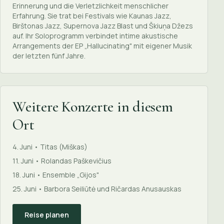
Erinnerung und die Verletzlichkeit menschlicher
Erfahrung. Sie trat bei Festivals wie Kaunas Jazz,
Birštonas Jazz, Supernova Jazz Blast und Škiuņa Džezs
auf. Ihr Soloprogramm verbindet intime akustische
Arrangements der EP „Hallucinating" mit eigener Musik
der letzten fünf Jahre.
Weitere Konzerte in diesem
Ort
4. Juni • Titas (Miškas)
11. Juni • Rolandas Paškevičius
18. Juni • Ensemble „Gijos"
25. Juni • Barbora Seiliūtė und Ričardas Anusauskas
Reise planen