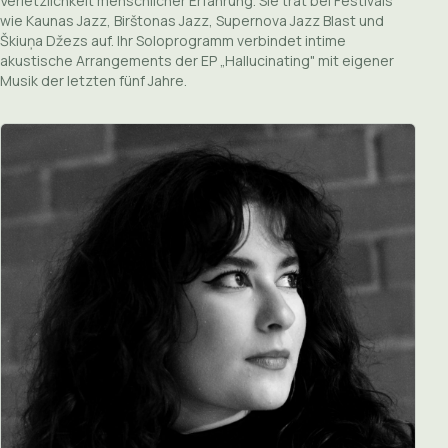
Verletzlichkeit menschlicher Erfahrung. Sie trat bei Festivals
wie Kaunas Jazz, Birštonas Jazz, Supernova Jazz Blast und
Škiuņa Džezs auf. Ihr Soloprogramm verbindet intime
akustische Arrangements der EP „Hallucinating" mit eigener
Musik der letzten fünf Jahre.