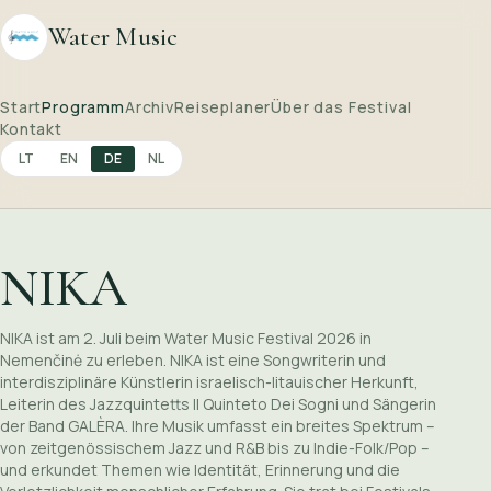
Water Music
Start
Programm
Archiv
Reiseplaner
Über das Festival
Kontakt
LT
EN
DE
NL
NIKA
NIKA ist am 2. Juli beim Water Music Festival 2026 in
Nemenčinė zu erleben. NIKA ist eine Songwriterin und
interdisziplinäre Künstlerin israelisch-litauischer Herkunft,
Leiterin des Jazzquintetts Il Quinteto Dei Sogni und Sängerin
der Band GALÈRA. Ihre Musik umfasst ein breites Spektrum –
von zeitgenössischem Jazz und R&B bis zu Indie-Folk/Pop –
und erkundet Themen wie Identität, Erinnerung und die