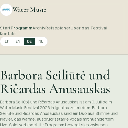
Water Music
Start
Programm
Archiv
Reiseplaner
Über das Festival
Kontakt
LT
EN
DE
NL
Barbora Seiliūtė und
Ričardas Anusauskas
Barbora Seiliūtė und Ričardas Anusauskas ist am 9. Juli beim
Water Music Festival 2026 in Ignalina zu erleben. Barbora
Seiliūtė und Ričardas Anusauskas sind ein Duo aus Stimme und
Klavier, das warme, ausdrucksstarke Vocals mit nuanciertem
Live-Spiel verbindet. Ihr Programm bewegt sich zwischen