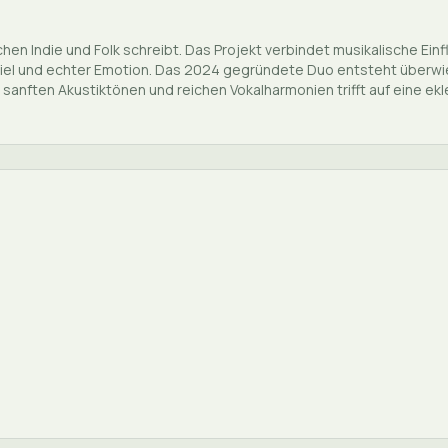
hen Indie und Folk schreibt. Das Projekt verbindet musikalische Einf
Spiel und echter Emotion. Das 2024 gegründete Duo entsteht überwieg
 sanften Akustik­tönen und reichen Vokal­harmonien trifft auf eine e