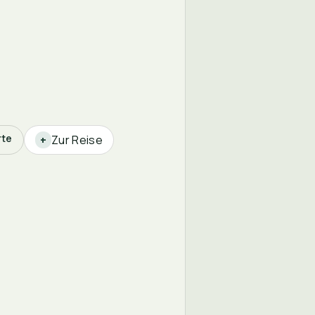
rte
Zur Reise
+