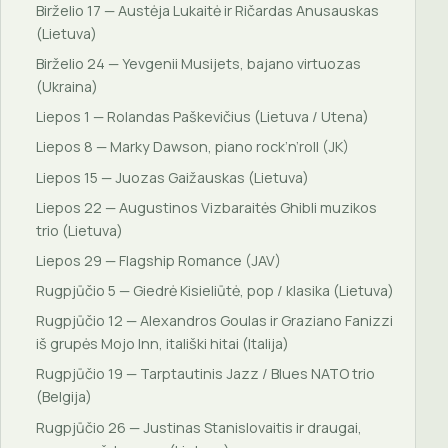
Birželio 17 — Austėja Lukaitė ir Ričardas Anusauskas
(Lietuva)
Birželio 24 — Yevgenii Musijets, bajano virtuozas
(Ukraina)
Liepos 1 — Rolandas Paškevičius (Lietuva / Utena)
Liepos 8 — Marky Dawson, piano rock’n’roll (JK)
Liepos 15 — Juozas Gaižauskas (Lietuva)
Liepos 22 — Augustinos Vizbaraitės Ghibli muzikos
trio (Lietuva)
Liepos 29 — Flagship Romance (JAV)
Rugpjūčio 5 — Giedrė Kisieliūtė, pop / klasika (Lietuva)
Rugpjūčio 12 — Alexandros Goulas ir Graziano Fanizzi
iš grupės Mojo Inn, itališki hitai (Italija)
Rugpjūčio 19 — Tarptautinis Jazz / Blues NATO trio
(Belgija)
Rugpjūčio 26 — Justinas Stanislovaitis ir draugai,