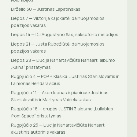
Birželio 30 — Justinas Lapatinskas
Liepos 7 — Viktorija Kajokaitė, dainuojamosios
poezijos vakaras
Liepos 14 — DJ Augustyno Sax, saksofono melodijos
Liepos 21 — Justa Rubežiūtė, dainuojamosios
poezijos vakaras
Liepos 28 — Liucija Nanartavičiūtė Nanaart, albumo
„Kaina“ pristatymas
Rugpjūčio 4 — POP + Klasika: Justinas Stanislovaitis ir
Laimonas Bendaravičius
Rugpjūčio 11 — Akordeonas ir pianinas: Justinas
Stanislovaitis ir Martynas Vaičekauskas
Rugpjūčio 18 — grupės JUSTIN 3 albumo „Lullabies
from Space“ pristatymas
Rugpjūčio 25 — Liucija Nanartavičiūtė Nanaart,
akustinis autorinis vakaras