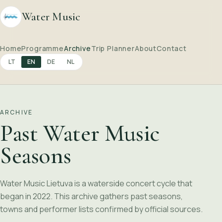
Water Music
Home
Programme
Archive
Trip Planner
About
Contact
LT
EN
DE
NL
ARCHIVE
Past Water Music
Seasons
Water Music Lietuva is a waterside concert cycle that
began in 2022. This archive gathers past seasons,
towns and performer lists confirmed by official sources.