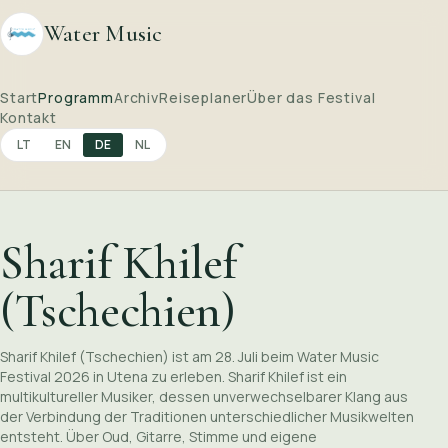
Water Music
Start
Programm
Archiv
Reiseplaner
Über das Festival
Kontakt
LT
EN
DE
NL
Sharif Khilef
(Tschechien)
Sharif Khilef (Tschechien) ist am 28. Juli beim Water Music
Festival 2026 in Utena zu erleben. Sharif Khilef ist ein
multikultureller Musiker, dessen unverwechselbarer Klang aus
der Verbindung der Traditionen unterschiedlicher Musikwelten
entsteht. Über Oud, Gitarre, Stimme und eigene