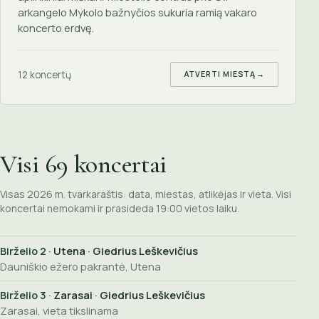
arkangelo Mykolo bažnyčios sukuria ramią vakaro
koncerto erdvę.
12 koncertų
ATVERTI MIESTĄ
→
Visi 69 koncertai
Visas 2026 m. tvarkaraštis: data, miestas, atlikėjas ir vieta. Visi
koncertai nemokami ir prasideda 19:00 vietos laiku.
Birželio 2
· Utena · Giedrius Leškevičius
Dauniškio ežero pakrantė, Utena
Birželio 3
· Zarasai · Giedrius Leškevičius
Zarasai, vieta tikslinama