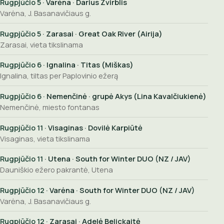
Rugpjūčio 5
· Varėna · Darius Žvirblis
Varėna, J. Basanavičiaus g.
Rugpjūčio 5
· Zarasai · Great Oak River (Airija)
Zarasai, vieta tikslinama
Rugpjūčio 6
· Ignalina · Titas (Miškas)
Ignalina, tiltas per Paplovinio ežerą
Rugpjūčio 6
· Nemenčinė · grupė Akys (Lina Kavalčiukienė)
Nemenčinė, miesto fontanas
Rugpjūčio 11
· Visaginas · Dovilė Karpiūtė
Visaginas, vieta tikslinama
Rugpjūčio 11
· Utena · South for Winter DUO (NZ / JAV)
Dauniškio ežero pakrantė, Utena
Rugpjūčio 12
· Varėna · South for Winter DUO (NZ / JAV)
Varėna, J. Basanavičiaus g.
Rugpjūčio 12
· Zarasai · Adelė Belickaitė