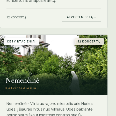
koncertus iš anapus krantų.
12 koncertų
ATVERTI MIESTĄ
→
KETVIRTADIENIAI
12 KONCERTŲ
Nemenčinė
Ketvirtadieniai
Nemenčinė – Vilniaus rajono miestelis prie Neries
upės, į šiaurės rytus nuo Vilniaus. Upės pakrantė,
aplinkiniai miškai ir miestelio centras prie Šv.