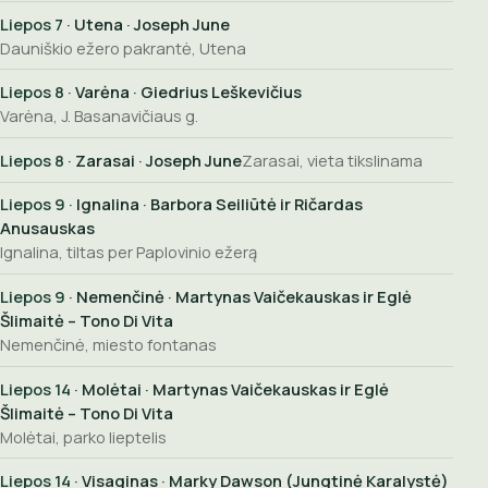
Liepos 7
· Utena · Joseph June
Dauniškio ežero pakrantė, Utena
Liepos 8
· Varėna · Giedrius Leškevičius
Varėna, J. Basanavičiaus g.
Liepos 8
· Zarasai · Joseph June
Zarasai, vieta tikslinama
Liepos 9
· Ignalina · Barbora Seiliūtė ir Ričardas
Anusauskas
Ignalina, tiltas per Paplovinio ežerą
Liepos 9
· Nemenčinė · Martynas Vaičekauskas ir Eglė
Šlimaitė – Tono Di Vita
Nemenčinė, miesto fontanas
Liepos 14
· Molėtai · Martynas Vaičekauskas ir Eglė
Šlimaitė – Tono Di Vita
Molėtai, parko lieptelis
Liepos 14
· Visaginas · Marky Dawson (Jungtinė Karalystė)