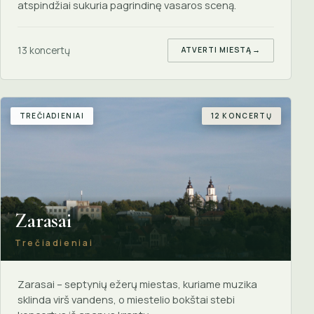
atspindžiai sukuria pagrindinę vasaros sceną.
13 koncertų
ATVERTI MIESTĄ
→
TREČIADIENIAI
12 KONCERTŲ
Zarasai
Trečiadieniai
Zarasai – septynių ežerų miestas, kuriame muzika
sklinda virš vandens, o miestelio bokštai stebi