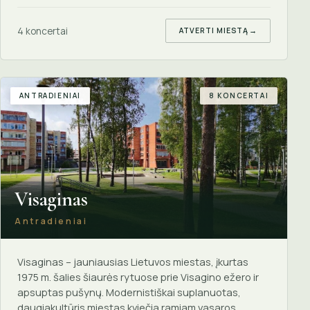
4 koncertai
ATVERTI MIESTĄ
→
ANTRADIENIAI
8 KONCERTAI
Visaginas
Antradieniai
Visaginas – jauniausias Lietuvos miestas, įkurtas
1975 m. šalies šiaurės rytuose prie Visagino ežero ir
apsuptas pušynų. Modernistiškai suplanuotas,
daugiakultūris miestas kviečia ramiam vasaros