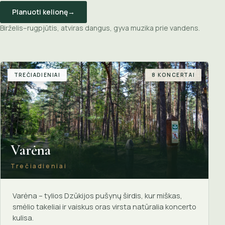
Planuoti kelionę
→
Birželis–rugpjūtis, atviras dangus, gyva muzika prie vandens.
TREČIADIENIAI
8 KONCERTAI
Varėna
Trečiadieniai
Varėna – tylios Dzūkijos pušynų širdis, kur miškas,
smėlio takeliai ir vaiskus oras virsta natūralia koncerto
kulisa.