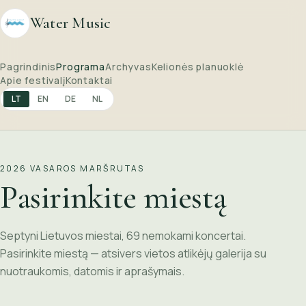
Water Music
Pagrindinis
Programa
Archyvas
Kelionės planuoklė
Apie festivalį
Kontaktai
LT
EN
DE
NL
2026 VASAROS MARŠRUTAS
Pasirinkite miestą
Septyni Lietuvos miestai, 69 nemokami koncertai.
Pasirinkite miestą — atsivers vietos atlikėjų galerija su
nuotraukomis, datomis ir aprašymais.