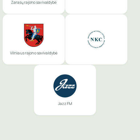
Zarasų rajono savivaldybė
Vilniaus rajono savivaldybė
Jazz FM