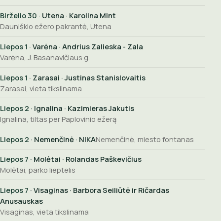
Birželio 30
· Utena · Karolina Mint
Dauniškio ežero pakrantė, Utena
Liepos 1
· Varėna · Andrius Zalieska - Zala
Varėna, J. Basanavičiaus g.
Liepos 1
· Zarasai · Justinas Stanislovaitis
Zarasai, vieta tikslinama
Liepos 2
· Ignalina · Kazimieras Jakutis
Ignalina, tiltas per Paplovinio ežerą
Liepos 2
· Nemenčinė · NIKA
Nemenčinė, miesto fontanas
Liepos 7
· Molėtai · Rolandas Paškevičius
Molėtai, parko lieptelis
Liepos 7
· Visaginas · Barbora Seiliūtė ir Ričardas
Anusauskas
Visaginas, vieta tikslinama