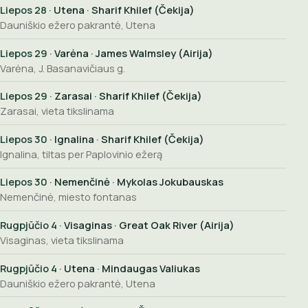
Liepos 28
· Utena · Sharif Khilef (Čekija)
Dauniškio ežero pakrantė, Utena
Liepos 29
· Varėna · James Walmsley (Airija)
Varėna, J. Basanavičiaus g.
Liepos 29
· Zarasai · Sharif Khilef (Čekija)
Zarasai, vieta tikslinama
Liepos 30
· Ignalina · Sharif Khilef (Čekija)
Ignalina, tiltas per Paplovinio ežerą
Liepos 30
· Nemenčinė · Mykolas Jokubauskas
Nemenčinė, miesto fontanas
Rugpjūčio 4
· Visaginas · Great Oak River (Airija)
Visaginas, vieta tikslinama
Rugpjūčio 4
· Utena · Mindaugas Valiukas
Dauniškio ežero pakrantė, Utena