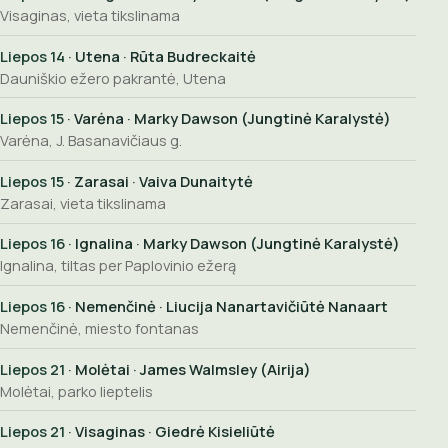
Visaginas, vieta tikslinama
Liepos 14
· Utena · Rūta Budreckaitė
Dauniškio ežero pakrantė, Utena
Liepos 15
· Varėna · Marky Dawson (Jungtinė Karalystė)
Varėna, J. Basanavičiaus g.
Liepos 15
· Zarasai · Vaiva Dunaitytė
Zarasai, vieta tikslinama
Liepos 16
· Ignalina · Marky Dawson (Jungtinė Karalystė)
Ignalina, tiltas per Paplovinio ežerą
Liepos 16
· Nemenčinė · Liucija Nanartavičiūtė Nanaart
Nemenčinė, miesto fontanas
Liepos 21
· Molėtai · James Walmsley (Airija)
Molėtai, parko lieptelis
Liepos 21
· Visaginas · Giedrė Kisieliūtė