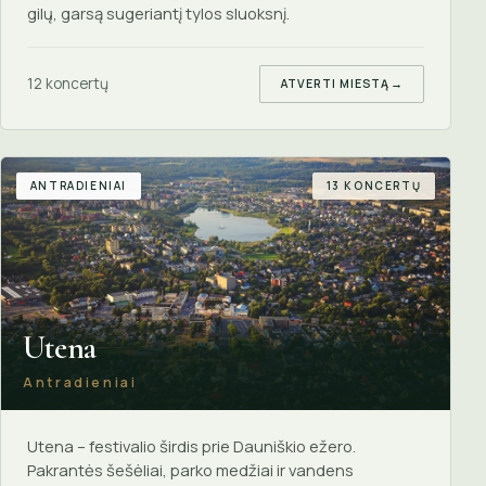
gilų, garsą sugeriantį tylos sluoksnį.
12 koncertų
ATVERTI MIESTĄ
→
ANTRADIENIAI
13 KONCERTŲ
Utena
Antradieniai
Utena – festivalio širdis prie Dauniškio ežero.
Pakrantės šešėliai, parko medžiai ir vandens