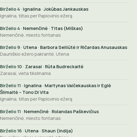
Birželio 4
· Ignalina · Jokūbas Jankauskas
Ignalina, tiltas per Paplovinio ežerą
Birželio 4
· Nemenčinė · Titas (Miškas)
Nemenčinė, miesto fontanas
Birželio 9
· Utena · Barbora Seiliūtė ir Ričardas Anusauskas
Dauniškio ežero pakrantė, Utena
Birželio 10
· Zarasai · Rūta Budreckaitė
Zarasai, vieta tikslinama
Birželio 11
· Ignalina · Martynas Vaičekauskas ir Eglė
Šlimaitė – Tono Di Vita
Ignalina, tiltas per Paplovinio ežerą
Birželio 11
· Nemenčinė · Rolandas Paškevičius
Nemenčinė, miesto fontanas
Birželio 16
· Utena · Shaun (Indija)