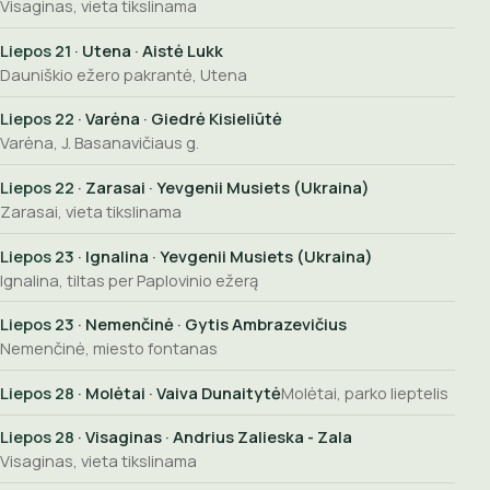
Visaginas, vieta tikslinama
Liepos 21
· Utena · Aistė Lukk
Dauniškio ežero pakrantė, Utena
Liepos 22
· Varėna · Giedrė Kisieliūtė
Varėna, J. Basanavičiaus g.
Liepos 22
· Zarasai · Yevgenii Musiets (Ukraina)
Zarasai, vieta tikslinama
Liepos 23
· Ignalina · Yevgenii Musiets (Ukraina)
Ignalina, tiltas per Paplovinio ežerą
Liepos 23
· Nemenčinė · Gytis Ambrazevičius
Nemenčinė, miesto fontanas
Liepos 28
· Molėtai · Vaiva Dunaitytė
Molėtai, parko lieptelis
Liepos 28
· Visaginas · Andrius Zalieska - Zala
Visaginas, vieta tikslinama