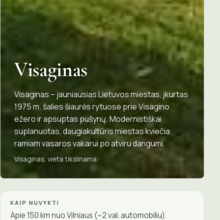
Visaginas
Visaginas – jauniausias Lietuvos miestas, įkurtas
1975 m. šalies šiaurės rytuose prie Visagino
ežero ir apsuptas pušynų. Modernistiškai
suplanuotas, daugiakultūris miestas kviečia
ramiam vasaros vakarui po atviru dangumi.
Visaginas, vieta tikslinama
KAIP NUVYKTI
Apie 150 km nuo Vilniaus (~2 val. automobiliu).