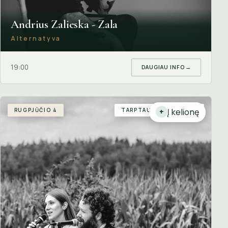
Andrius Zalieska - Zala
Alternatyva
19:00
DAUGIAU INFO
→
RUGPJŪČIO 4
TARPTAUTINIS SVEČIAS
Į kelionę
+