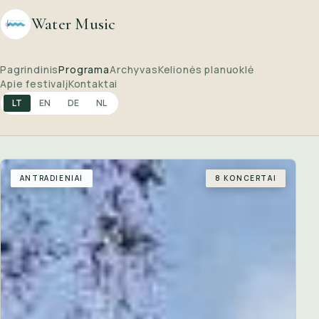
Water Music
Pagrindinis
Programa
Archyvas
Kelionės planuoklė
Apie festivalį
Kontaktai
LT
EN
DE
NL
ANTRADIENIAI
8 KONCERTAI