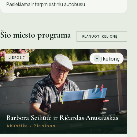
Pasiekiama ir tarpmiestiniu autobusu.
Šio miesto programa
PLANUOTI KELIONĘ
→
LIEPOS 7
Į kelionę
+
Barbora Seiliūtė ir Ričardas Anusauskas
Akustika / Pianinas