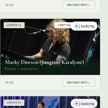
19:00
DAUGIAU INFO
→
LIEPOS 14
TARPTAUTINIS SVEČIAS
Į kelionę
+
Marky Dawson (Jungtinė Karalystė)
Piano / Acoustic
19:00
DAUGIAU INFO
→
LIEPOS 21
Į kelionę
+