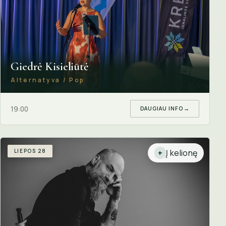
Giedrė Kisieliūtė
Alternatyva / Pop
19:00
DAUGIAU INFO
→
LIEPOS 28
Į kelionę
+