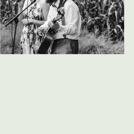
Great Oak River (Airija)
Indie / Folk / Americana
19:00
DAUGIAU INFO
→